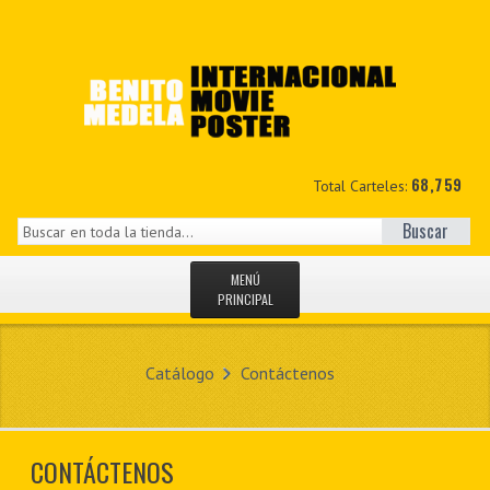
68,759
Total Carteles:
Buscar
MENÚ
PRINCIPAL
INICIO
Catálogo
Contáctenos
NOVEDADES
MIS DATOS
CONTÁCTENOS
CONTACTO