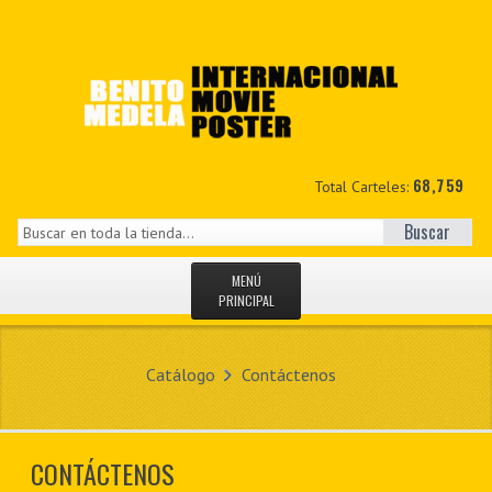
68,759
Total Carteles:
Buscar
MENÚ
PRINCIPAL
INICIO
Catálogo
Contáctenos
NOVEDADES
MIS DATOS
CONTÁCTENOS
CONTACTO