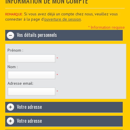
INFORMATION DE MON COMPTE
CONTACTER
PDF BOOKS
Si vous avez déjá un compte chez nous, veuillez vous
REMARQUE:
connecter á la page d'
ouverture de session
.
CUSTOM PDF
* Information requise
Vos détails personnels
Prénom :
*
Nom :
*
Adresse email:
*
Votre adresse
Votre adresse