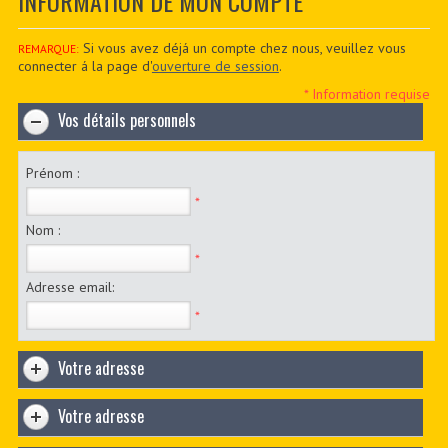
INFORMATION DE MON COMPTE
CONTACTER
PDF BOOKS
Si vous avez déjá un compte chez nous, veuillez vous
REMARQUE:
connecter á la page d'
ouverture de session
.
CUSTOM PDF
* Information requise
Vos détails personnels
Prénom :
*
Nom :
*
Adresse email:
*
Votre adresse
Votre adresse