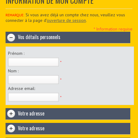
INFORMATION DE MON COMPTE
CONTACTER
PDF BOOKS
Si vous avez déjá un compte chez nous, veuillez vous
REMARQUE:
connecter á la page d'
ouverture de session
.
CUSTOM PDF
* Information requise
Vos détails personnels
Prénom :
*
Nom :
*
Adresse email:
*
Votre adresse
Votre adresse