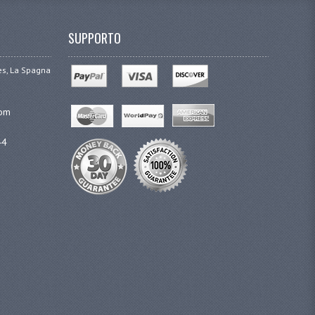
SUPPORTO
ges, La Spagna
com
44