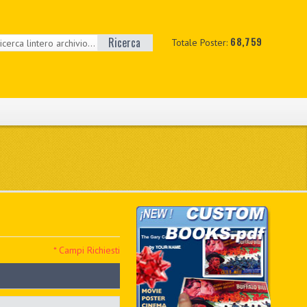
Ricerca
68,759
Totale Poster:
* Campi Richiesti