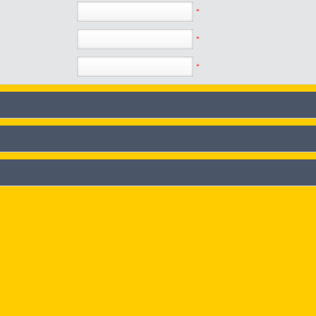
*
*
*