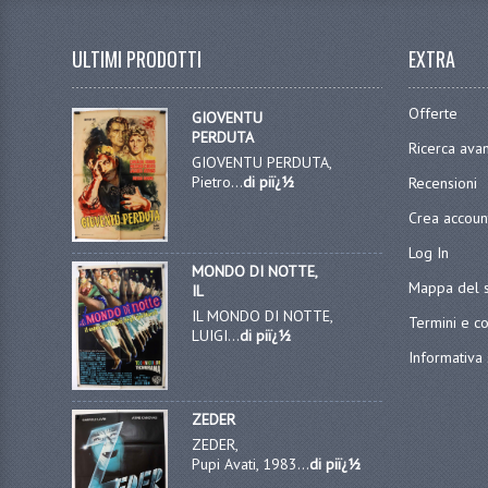
ULTIMI PRODOTTI
EXTRA
Offerte
GIOVENTU
PERDUTA
Ricerca ava
GIOVENTU PERDUTA,
Pietro...
di piï¿½
Recensioni
Crea accoun
Log In
MONDO DI NOTTE,
Mappa del s
IL
IL MONDO DI NOTTE,
Termini e co
LUIGI...
di piï¿½
Informativa 
ZEDER
ZEDER,
Pupi Avati, 1983...
di piï¿½