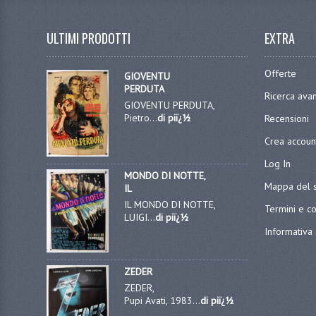
ULTIMI PRODOTTI
EXTRA
Offerte
GIOVENTU
PERDUTA
Ricerca ava
GIOVENTU PERDUTA,
Pietro...
di piï¿½
Recensioni
Crea accoun
Log In
MONDO DI NOTTE,
Mappa del s
IL
IL MONDO DI NOTTE,
Termini e co
LUIGI...
di piï¿½
Informativa 
ZEDER
ZEDER,
Pupi Avati, 1983...
di piï¿½