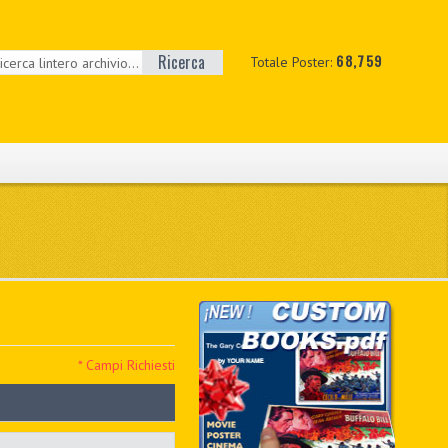
Ricerca
68,759
Totale Poster:
* Campi Richiesti