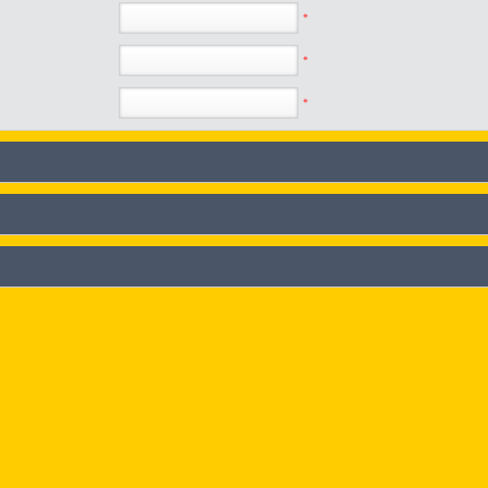
*
*
*