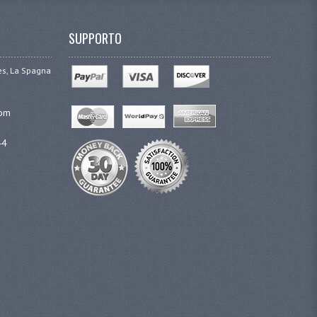
SUPPORTO
ges, La Spagna
com
44