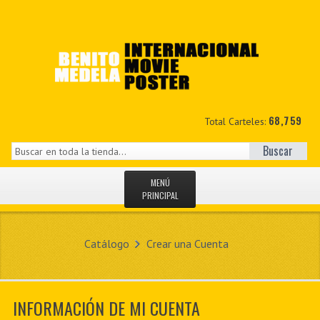
68,759
Total Carteles:
Buscar
MENÚ
PRINCIPAL
INICIO
Catálogo
Crear una Cuenta
NOVEDADES
MIS DATOS
INFORMACIÓN DE MI CUENTA
CONTACTO