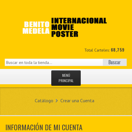
68,759
Total Carteles:
Buscar
MENÚ
PRINCIPAL
INICIO
Catálogo
Crear una Cuenta
NOVEDADES
MIS DATOS
INFORMACIÓN DE MI CUENTA
CONTACTO