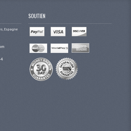
SOUTIEN
ges, Espagne
com
44