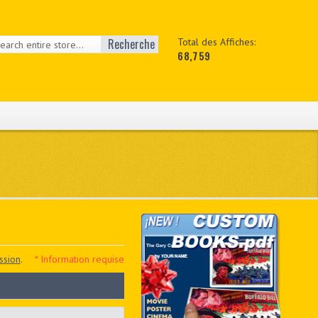
Recherche
Total des Affiches:
68,759
ssion
.
* Information requise