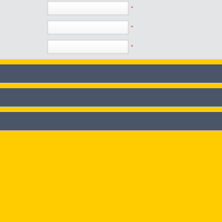
*
*
*