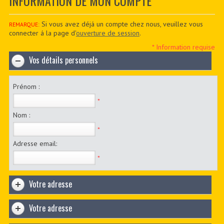
INFORMATION DE MON COMPTE
CONTACTER
PDF BOOKS
Si vous avez déjá un compte chez nous, veuillez vous
REMARQUE:
connecter á la page d'
ouverture de session
.
CUSTOM PDF
* Information requise
Vos détails personnels
Prénom :
*
Nom :
*
Adresse email:
*
Votre adresse
Votre adresse