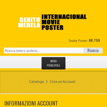
68,759
Totale Poster:
Ricerca
MENU
PRINCIPALE
HOME
Catalogo
Crea un Account
NUOVI
IL MIO CONTO
INFORMAZIONI ACCOUNT
CONTATTO