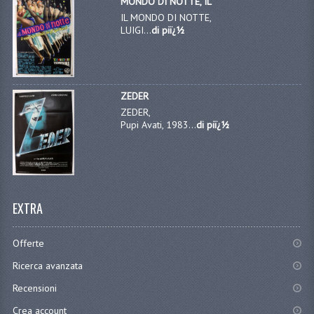
MONDO DI NOTTE, IL
IL MONDO DI NOTTE,
LUIGI...
di piï¿½
ZEDER
ZEDER,
Pupi Avati, 1983...
di piï¿½
EXTRA
Offerte
Ricerca avanzata
Recensioni
Crea account