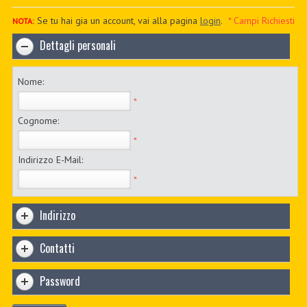
PDF BOOKS
Se tu hai gia un account, vai alla pagina
login
.
* Campi Richiesti
NOTA:
Dettagli personali
CUSTOM PDF
Nome:
*
Cognome:
*
Indirizzo E-Mail:
*
Indirizzo
Contatti
Password