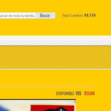
Buscar
68,759
Total Carteles:
DISPONIBLE:
YES
$13.00