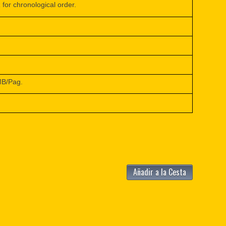
r chronological order.
MB/Pag.
Añadir a la Cesta