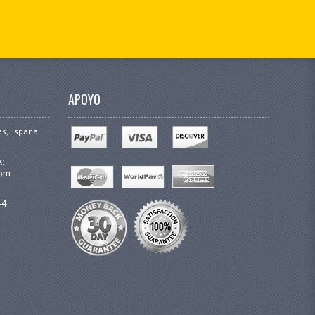
APOYO
es, España
A:
com
44