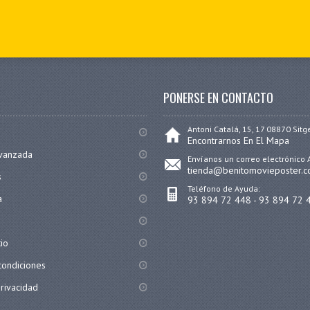
PONERSE EN CONTACTO
Antoni Catalá, 15, 17 08870 Sitg
Encontrarnos En El Mapa
vanzada
Envíanos un correo electrónico 
tienda@benitomovieposter.
s
Teléfono de Ayuda:
a
93 894 72 448 - 93 894 72 
tio
condiciones
privacidad