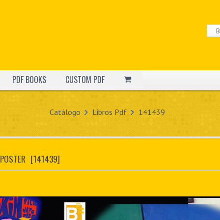
PDF BOOKS
CUSTOM PDF
Catálogo
Libros Pdf
141439
 POSTER
[141439]