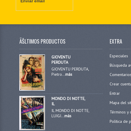
Enviar email
ÃŠLTIMOS PRODUCTOS
EXTRA
Especiales
GIOVENTU
PERDUTA
Búsqueda a
GIOVENTU PERDUTA,
Pietro...
más
Comentario
Crear cuent
Entrar
MONDO DI NOTTE,
Mapa del si
IL
IL MONDO DI NOTTE,
Términos y 
LUIGI...
más
Política de 