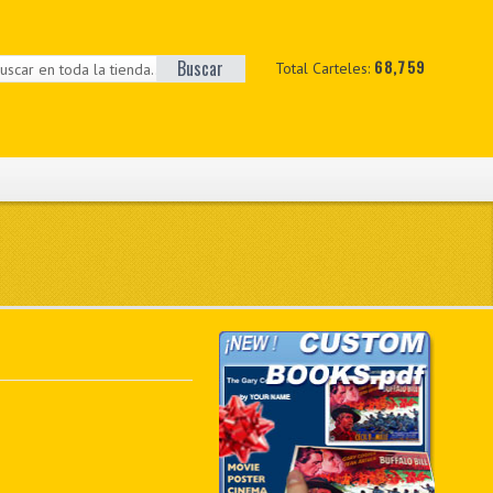
Buscar
68,759
Total Carteles: