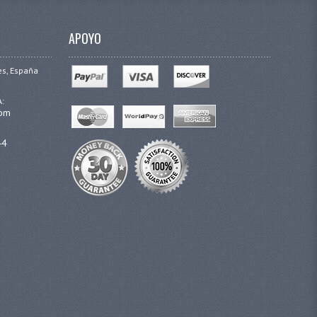
APOYO
es, España
A:
com
44