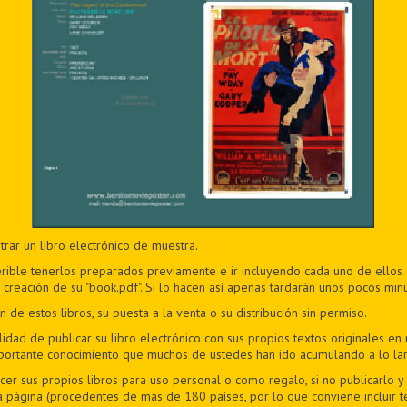
rar un libro electrónico de muestra.
eferible tenerlos preparados previamente e ir incluyendo cada uno de ellos
creación de su "book.pdf". Si lo hacen así apenas tardarán unos pocos minu
 de estos libros, su puesta a la venta o su distribución sin permiso.
lidad de publicar su libro electrónico con sus propios textos originales en
importante conocimiento que muchos de ustedes han ido acumulando a lo la
acer sus propios libros para uso personal o como regalo, si no publicarlo 
ta página (procedentes de más de 180 países, por lo que conviene incluir 