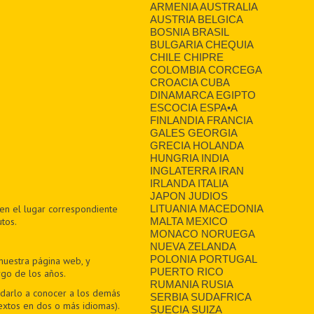
ARMENIA AUSTRALIA
AUSTRIA BELGICA
BOSNIA BRASIL
BULGARIA CHEQUIA
CHILE CHIPRE
COLOMBIA CORCEGA
CROACIA CUBA
DINAMARCA EGIPTO
ESCOCIA ESPA•A
FINLANDIA FRANCIA
GALES GEORGIA
GRECIA HOLANDA
HUNGRIA INDIA
INGLATERRA IRAN
IRLANDA ITALIA
JAPON JUDIOS
LITUANIA MACEDONIA
 en el lugar correspondiente
MALTA MEXICO
tos.
MONACO NORUEGA
NUEVA ZELANDA
POLONIA PORTUGAL
 nuestra página web, y
PUERTO RICO
rgo de los años.
RUMANIA RUSIA
y darlo a conocer a los demás
SERBIA SUDAFRICA
textos en dos o más idiomas).
SUECIA SUIZA