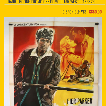
DANIEL BOONE L’UOMO CHE DOMO IL FAR WEST
[163825]
CONTACTER
PDF BOOKS
DISPONIBLE:
YES
$650.00
CUSTOM PDF