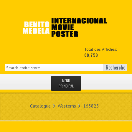
Total des Affiches:
68,759
Recherche
MENU
PRINCIPAL
ACCUEIL
Catalogue
Westerns
163825
NEWS
MON COPTE