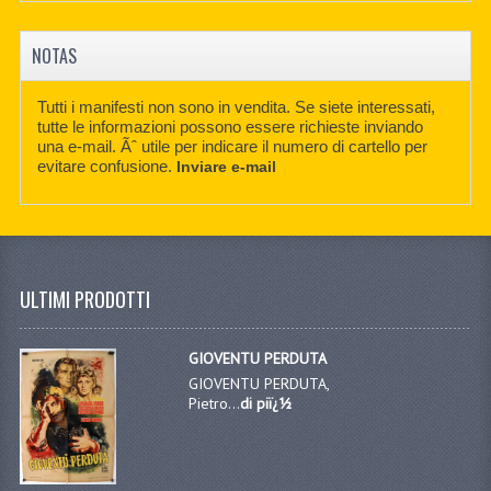
NOTAS
Tutti i manifesti non sono in vendita. Se siete interessati,
tutte le informazioni possono essere richieste inviando
una e-mail. Ãˆ utile per indicare il numero di cartello per
evitare confusione.
Inviare e-mail
ULTIMI PRODOTTI
GIOVENTU PERDUTA
GIOVENTU PERDUTA,
Pietro...
di piï¿½