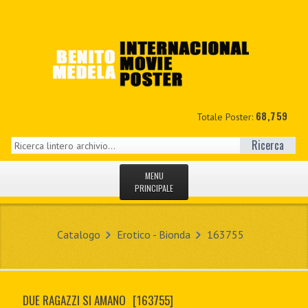
68,759
Totale Poster:
Ricerca
MENU
PRINCIPALE
HOME
Catalogo
Erotico - Bionda
163755
NUOVI
IL MIO CONTO
DUE RAGAZZI SI AMANO
[163755]
CONTATTO