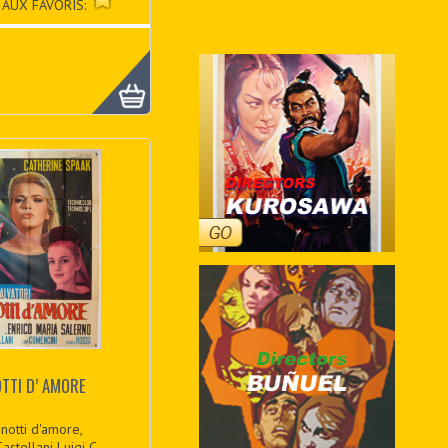
 AUX FAVORIS:
OTTI D’ AMORE
notti d'amore,
astellani Luigi C...