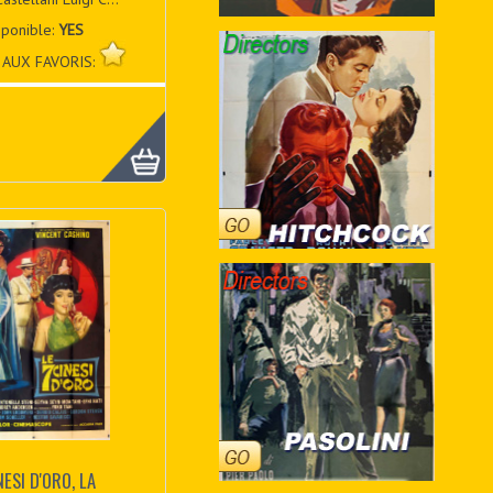
sponible:
YES
 AUX FAVORIS:
NESI D'ORO, LA