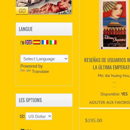
LANGUE
RESEÑAS DE USUARIOS 
Powered by
LA ÚLTIMA EMPERAT
Translate
Mo dai huang hou
, ,
...
Disponible:
YES
LES OPTIONS
AJOUTER AUX FAVORIS
$195.00