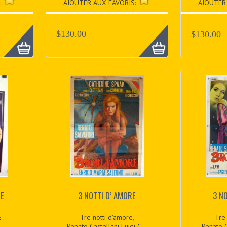
:
AJOUTER AUX FAVORIS:
AJOUTER
$130.00
$130.00
TE
3 NOTTI D’ AMORE
3 N
...
Tre notti d'amore,
Tre 
Renato Castellani Luigi C...
Renato C