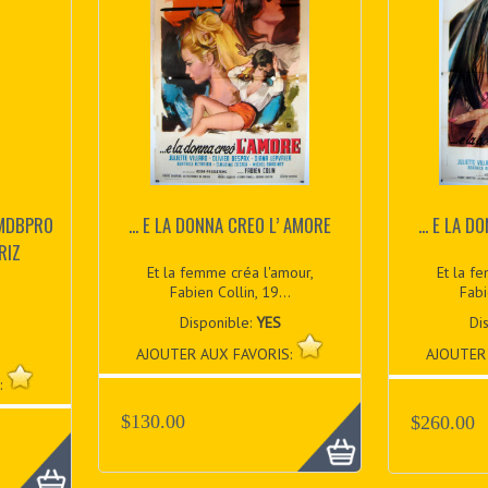
IMDBPRO
... E LA DONNA CREO L’ AMORE
... E LA 
RIZ
Et la femme créa l'amour,
Et la f
,
Fabien Collin, 19...
Fabi
Disponible:
YES
Di
AJOUTER AUX FAVORIS:
AJOUTER
:
$130.00
$260.00