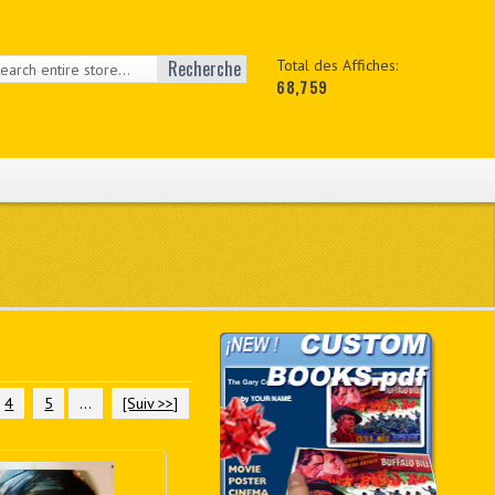
Recherche
Total des Affiches:
68,759
4
5
...
[Suiv >>]