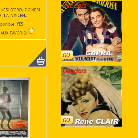
INESI D'ORO; 7 CINESI
 , LA; VINCEN...
sponible:
YES
 AUX FAVORIS: