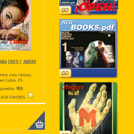
DONNA CREO L’ AMORE
emme créa l'amour,
en Collin, 19...
sponible:
YES
 AUX FAVORIS: