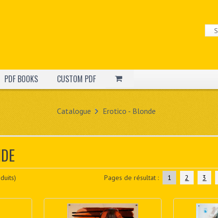
PDF BOOKS
CUSTOM PDF
Catalogue
Erotico - Blonde
NDE
duits)
Pages de résultat :
1
2
3