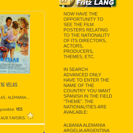
NOW HAVE THE
OPPORTUNITY TO
SEE THE FILM
POSTERS RELATING
TO THE NATIONALITY
OF ITS DIRECTORS,
ACTORS,
PRODUCERS,
THEMES, ETC.
IN SEARCH
ADVANCED ONLY
HAVE TO ENTER THE
16 VELAS
NAME OF THE
COUNTRY YOU WANT
SPANISH IN THE FIELD
AS; ALEMANIA...
"THEME". THE
NATIONALITIES ARE
sponible:
YES
AVAILABLE:
 AUX FAVORIS:
ALBANIA ALEMANIA
ARGELIA ARGENTINA