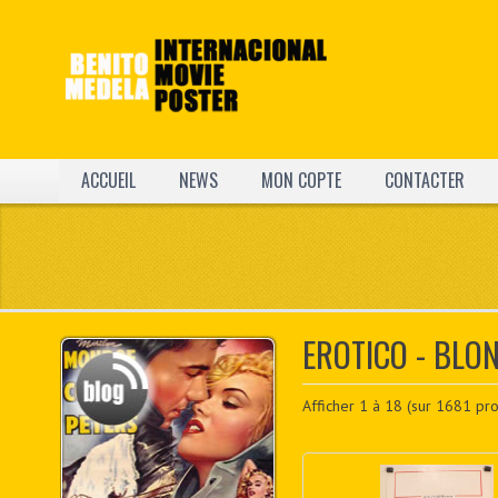
ACCUEIL
NEWS
MON COPTE
CONTACTER
EROTICO - BLO
Afficher
1
à
18
(sur
1681
pro