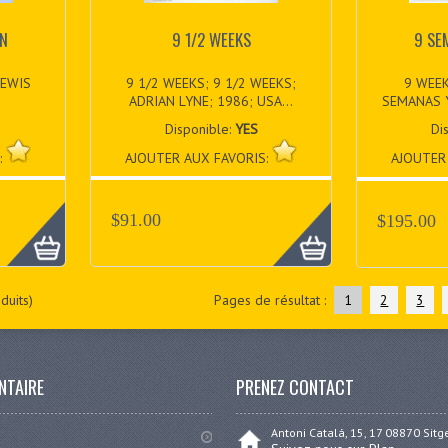
ON
9 1/2 WEEKS
9 SE
LEWIS
9 1/2 WEEKS; 9 1/2 WEEKS;
9 WEEK
ADRIAN LYNE; 1986; USA...
SEMANAS Y
Disponible:
YES
Di
:
AJOUTER AUX FAVORIS:
AJOUTER
$91.00
$195.00
duits)
Pages de résultat :
1
2
3
NTAIRE
PRENEZ CONTACT
Antoni Catalá, 15, 17 08870 Sit