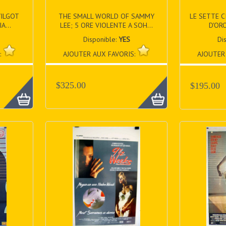
VILGOT
THE SMALL WORLD OF SAMMY
LE SETTE C
A...
LEE; 5 ORE VIOLENTE A SOH...
D'ORO
Disponible:
YES
Di
:
AJOUTER AUX FAVORIS:
AJOUTER
$325.00
$195.00