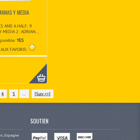
MANAS Y MEDIA
S AND A HALF; 9
 MEDIA 2; ADRIAN...
sponible:
YES
 AUX FAVORIS:
4
5
...
[Suiv >>]
SOUTIEN
ges, Espagne