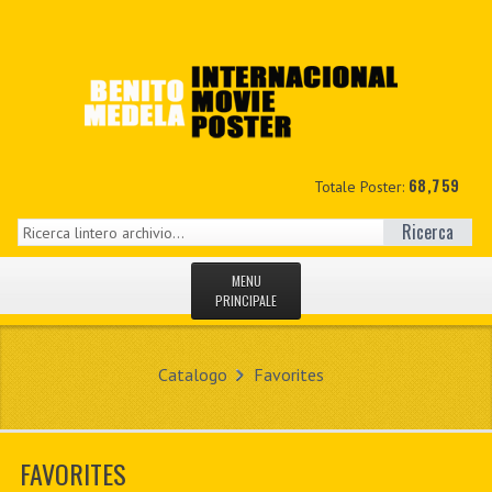
68,759
Totale Poster:
Ricerca
MENU
PRINCIPALE
HOME
Catalogo
Favorites
NUOVI
IL MIO CONTO
FAVORITES
CONTATTO