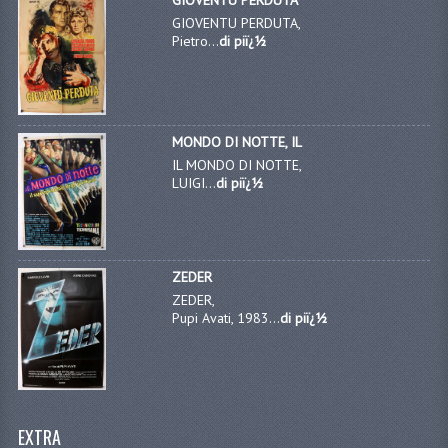
GIOVENTU PERDUTA,
Pietro...
di piï¿½
MONDO DI NOTTE, IL
IL MONDO DI NOTTE,
LUIGI...
di piï¿½
ZEDER
ZEDER,
Pupi Avati, 1983...
di piï¿½
EXTRA