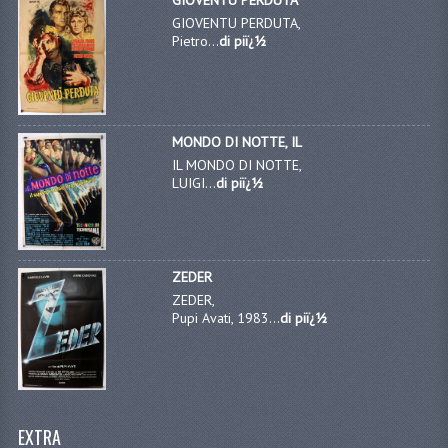
GIOVENTU PERDUTA,
Pietro...
di piï¿½
MONDO DI NOTTE, IL
IL MONDO DI NOTTE,
LUIGI...
di piï¿½
ZEDER
ZEDER,
Pupi Avati, 1983...
di piï¿½
EXTRA