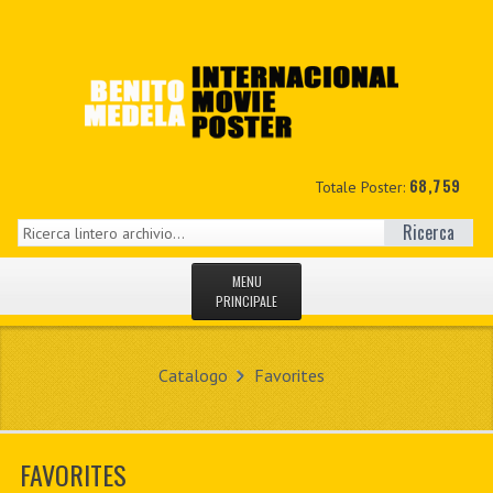
68,759
Totale Poster:
Ricerca
MENU
PRINCIPALE
HOME
Catalogo
Favorites
NUOVI
IL MIO CONTO
FAVORITES
CONTATTO