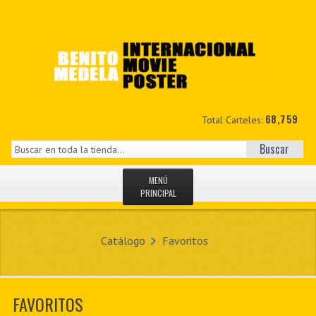
68,759
Total Carteles:
Buscar
MENÚ
PRINCIPAL
INICIO
Catálogo
Favoritos
NOVEDADES
MIS DATOS
FAVORITOS
CONTACTO