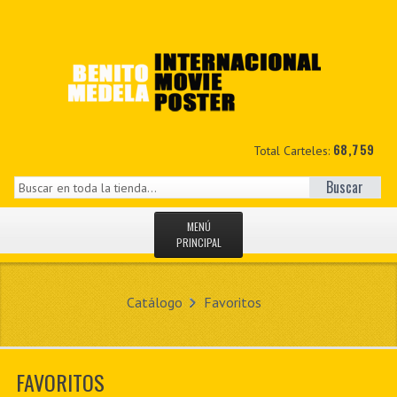
68,759
Total Carteles:
Buscar
MENÚ
PRINCIPAL
INICIO
Catálogo
Favoritos
NOVEDADES
MIS DATOS
FAVORITOS
CONTACTO