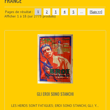
FRANCE
CONTACTER
PDF BOOKS
Pages de résultat :
1
2
3
4
5
...
[Suiv >>]
Afficher
1
à
18
(sur
2773
produits)
CUSTOM PDF
GLI EROI SONO STANCHI
LES HEROS SONT FATIGUES; EROI SONO STANCHI, GLI; Y...