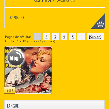
AJOUTER AUX FAVORIS:
$195.00
Pages de résultat :
1
2
3
4
5
...
[Suiv >>]
Afficher
1
à
18
(sur
2773
produits)
LANGUE