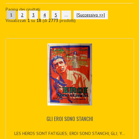
PDF BOOKS
Pagina dei risultati:
1
2
3
4
5
...
[Successivo >>]
Visualizzati
1
su
18
(di
2773
prodotti)
CUSTOM PDF
GLI EROI SONO STANCHI
LES HEROS SONT FATIGUES; EROI SONO STANCHI, GLI; Y...