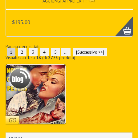
AGGIUNGI AI PREFERITI:
$195.00
Pagina dei risultati:
1
2
3
4
5
...
[Successivo >>]
Visualizzati
1
su
18
(di
2773
prodotti)