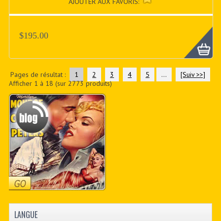
AJOUTER AUX FAVORIS:
$195.00
Pages de résultat :
1
2
3
4
5
...
[Suiv >>]
Afficher
1
à
18
(sur
2773
produits)
LANGUE