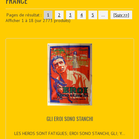
FRANCE
CONTACTER
PDF BOOKS
Pages de résultat :
1
2
3
4
5
...
[Suiv >>]
Afficher
1
à
18
(sur
2773
produits)
CUSTOM PDF
GLI EROI SONO STANCHI
LES HEROS SONT FATIGUES; EROI SONO STANCHI, GLI; Y...