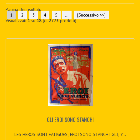
PDF BOOKS
Pagina dei risultati:
1
2
3
4
5
...
[Successivo >>]
Visualizzati
1
su
18
(di
2773
prodotti)
CUSTOM PDF
GLI EROI SONO STANCHI
LES HEROS SONT FATIGUES; EROI SONO STANCHI, GLI; Y...