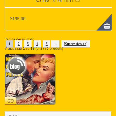
AGGIUNGI AI PREFERITI:
$195.00
Pagina dei risultati:
1
2
3
4
5
...
[Successivo >>]
Visualizzati
1
su
18
(di
2773
prodotti)