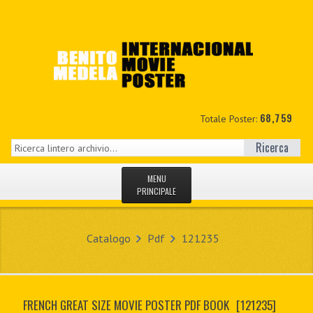
68,759
Totale Poster:
Ricerca
MENU
PRINCIPALE
HOME
Catalogo
Pdf
121235
NUOVI
IL MIO CONTO
FRENCH GREAT SIZE MOVIE POSTER PDF BOOK
[121235]
CONTATTO