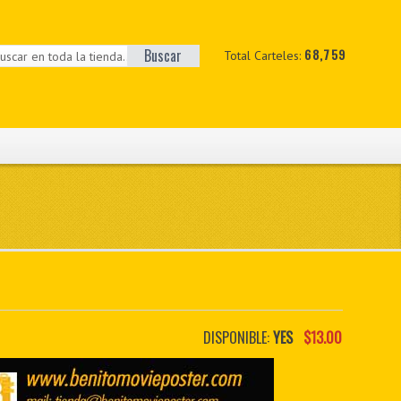
Buscar
68,759
Total Carteles:
DISPONIBLE:
YES
$13.00