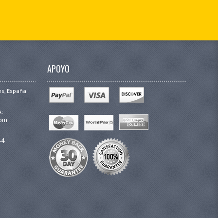
APOYO
es, España
A:
com
44