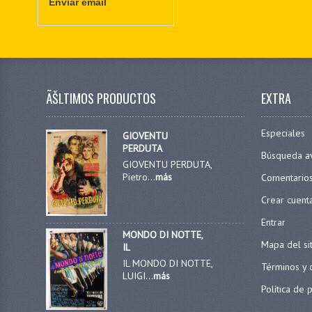
Enviar email
ÃŠLTIMOS PRODUCTOS
EXTRA
Especiales
GIOVENTU
PERDUTA
Búsqueda a
GIOVENTU PERDUTA,
Pietro...
más
Comentario
Crear cuent
Entrar
MONDO DI NOTTE,
Mapa del si
IL
IL MONDO DI NOTTE,
Términos y 
LUIGI...
más
Política de 