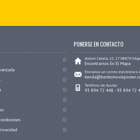
PONERSE EN CONTACTO
Antoni Catalá, 15, 17 08870 Sitg
Encontrarnos En El Mapa
vanzada
Envíanos un correo electrónico 
tienda@benitomovieposter.
s
Teléfono de Ayuda:
a
93 894 72 448 - 93 894 72 
tio
condiciones
privacidad