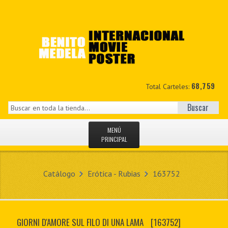
68,759
Total Carteles:
Buscar
MENÚ
PRINCIPAL
INICIO
Catálogo
Erótica - Rubias
163752
NOVEDADES
MIS DATOS
GIORNI D'AMORE SUL FILO DI UNA LAMA
[163752]
CONTACTO