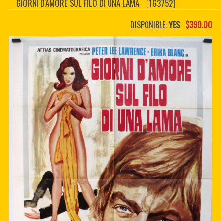
GIORNI D'AMORE SUL FILO DI UNA LAMA
[163752]
CONTACTER
PDF BOOKS
DISPONIBLE:
YES
$390.00
CUSTOM PDF