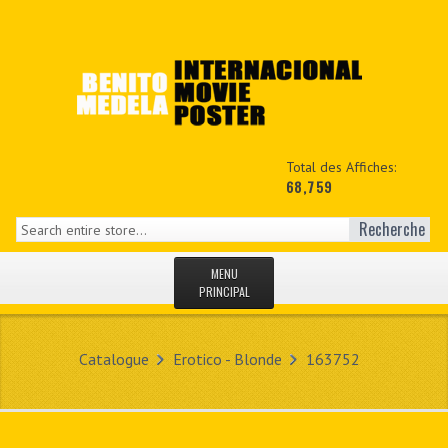
Total des Affiches:
68,759
Recherche
MENU
PRINCIPAL
ACCUEIL
Catalogue
Erotico - Blonde
163752
NEWS
MON COPTE