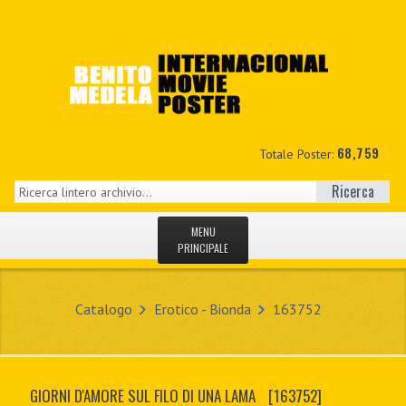
68,759
Totale Poster:
Ricerca
MENU
PRINCIPALE
HOME
Catalogo
Erotico - Bionda
163752
NUOVI
IL MIO CONTO
GIORNI D'AMORE SUL FILO DI UNA LAMA
[163752]
CONTATTO