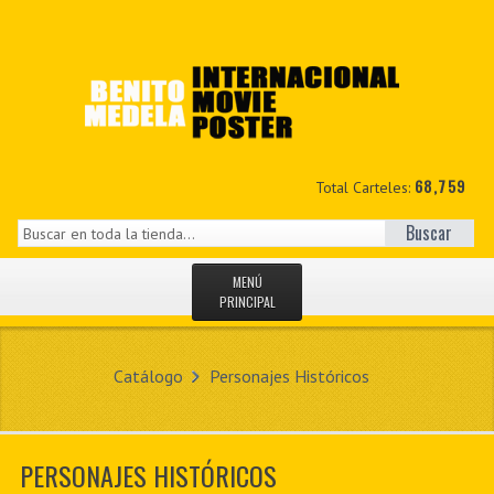
68,759
Total Carteles:
Buscar
MENÚ
PRINCIPAL
INICIO
Catálogo
Personajes Históricos
NOVEDADES
MIS DATOS
PERSONAJES HISTÓRICOS
CONTACTO