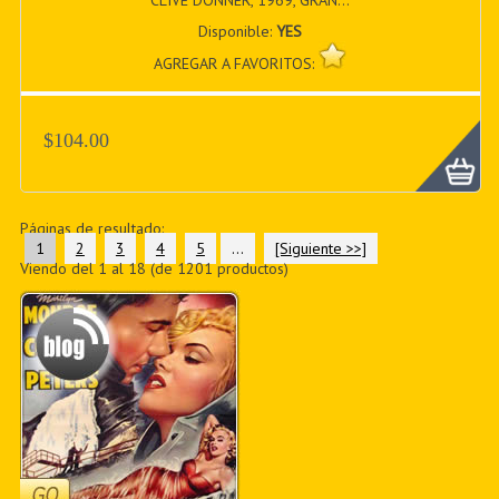
Disponible:
YES
AGREGAR A FAVORITOS:
$104.00
Páginas de resultado:
1
2
3
4
5
...
[Siguiente >>]
Viendo del
1
al
18
(de
1201
productos)