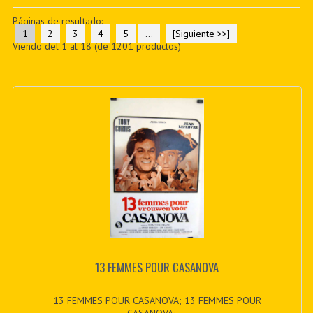
PDF BOOKS
Páginas de resultado:
1
2
3
4
5
...
[Siguiente >>]
Viendo del
1
al
18
(de
1201
productos)
CUSTOM PDF
13 FEMMES POUR CASANOVA
13 FEMMES POUR CASANOVA; 13 FEMMES POUR