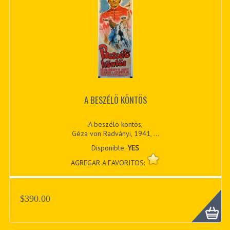
A BESZÉLÖ KÖNTÖS
A beszélö köntös,
Géza von Radványi, 1941, ...
Disponible:
YES
AGREGAR A FAVORITOS:
$390.00