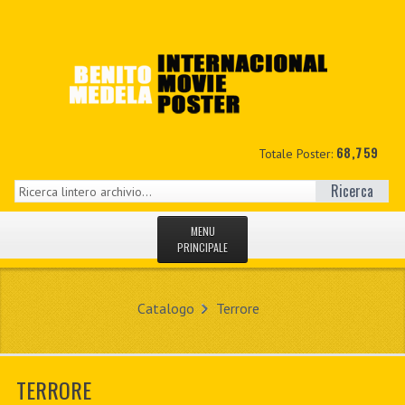
68,759
Totale Poster:
Ricerca
MENU
PRINCIPALE
HOME
Catalogo
Terrore
NUOVI
IL MIO CONTO
TERRORE
CONTATTO