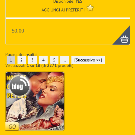
Disponibile:
YES
AGGIUNGI AI PREFERITI:
$0.00
Pagina dei risultati:
1
2
3
4
5
...
[Successivo >>]
Visualizzati
1
su
18
(di
2271
prodotti)