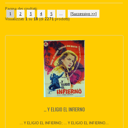
PDF BOOKS
Pagina dei risultati:
1
2
3
4
5
...
[Successivo >>]
Visualizzati
1
su
18
(di
2271
prodotti)
CUSTOM PDF
... Y ELIGIO EL INFIERNO
... Y ELIGIO EL INFIERNO; ... Y ELIGIO EL INFIERNO...