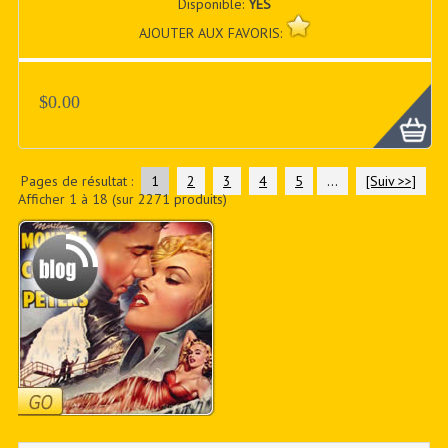
Disponible:
YES
AJOUTER AUX FAVORIS:
$0.00
Pages de résultat :
1
2
3
4
5
...
[Suiv >>]
Afficher
1
à
18
(sur
2271
produits)