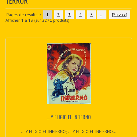
TERROR
CONTACTER
PDF BOOKS
Pages de résultat :
1
2
3
4
5
...
[Suiv >>]
Afficher
1
à
18
(sur
2271
produits)
CUSTOM PDF
... Y ELIGIO EL INFIERNO
... Y ELIGIO EL INFIERNO; ... Y ELIGIO EL INFIERNO...