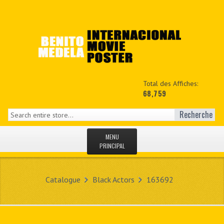
Total des Affiches:
68,759
Recherche
MENU
PRINCIPAL
ACCUEIL
Catalogue
Black Actors
163692
NEWS
MON COPTE