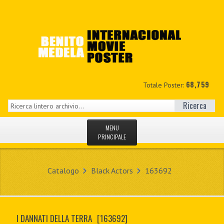
68,759
Totale Poster:
Ricerca
MENU
PRINCIPALE
HOME
Catalogo
Black Actors
163692
NUOVI
IL MIO CONTO
I DANNATI DELLA TERRA
[163692]
CONTATTO