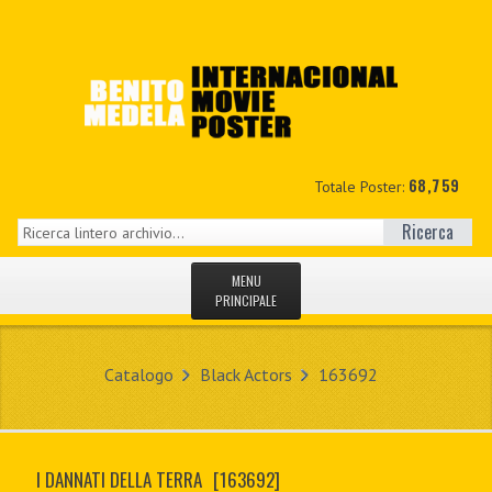
68,759
Totale Poster:
Ricerca
MENU
PRINCIPALE
HOME
Catalogo
Black Actors
163692
NUOVI
IL MIO CONTO
I DANNATI DELLA TERRA
[163692]
CONTATTO