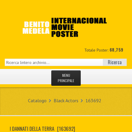
68,759
Totale Poster:
Ricerca
MENU
PRINCIPALE
HOME
Catalogo
Black Actors
163692
NUOVI
IL MIO CONTO
I DANNATI DELLA TERRA
[163692]
CONTATTO