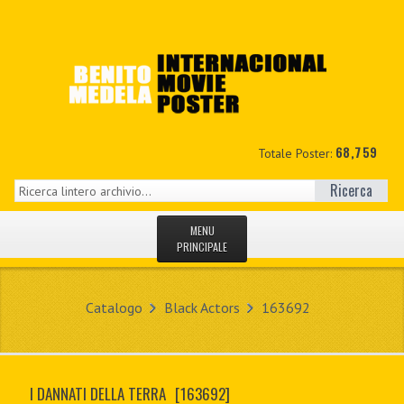
68,759
Totale Poster:
Ricerca
MENU
PRINCIPALE
HOME
Catalogo
Black Actors
163692
NUOVI
IL MIO CONTO
I DANNATI DELLA TERRA
[163692]
CONTATTO