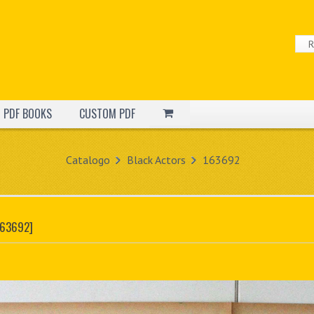
PDF BOOKS
CUSTOM PDF
Catalogo
Black Actors
163692
163692]