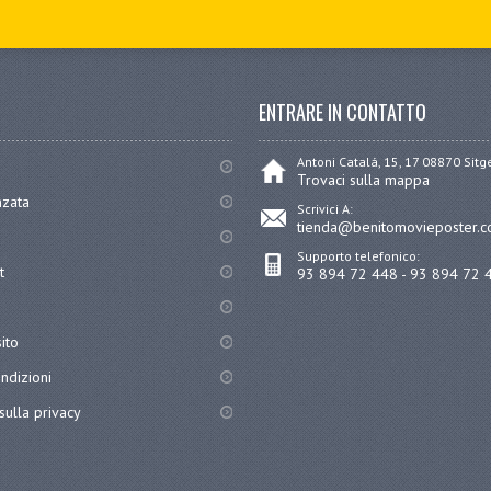
ENTRARE IN CONTATTO
Antoni Catalá, 15, 17 08870 Sit
Trovaci sulla mappa
nzata
Scrivici A:
tienda@benitomovieposter.
Supporto telefonico:
t
93 894 72 448 - 93 894 72 
ito
ndizioni
sulla privacy