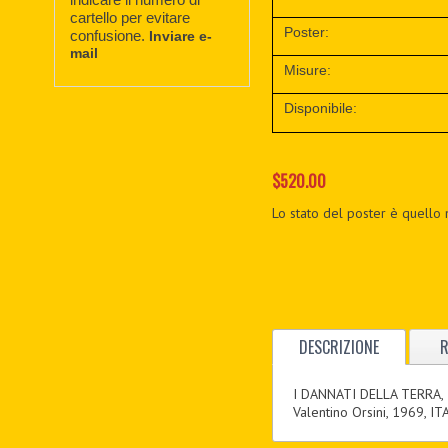
cartello per evitare
Poster:
confusione.
Inviare e-
mail
Misure:
Disponibile:
$520.00
Lo stato del poster è quello 
DESCRIZIONE
R
I DANNATI DELLA TERRA,
Valentino Orsini, 1969, IT