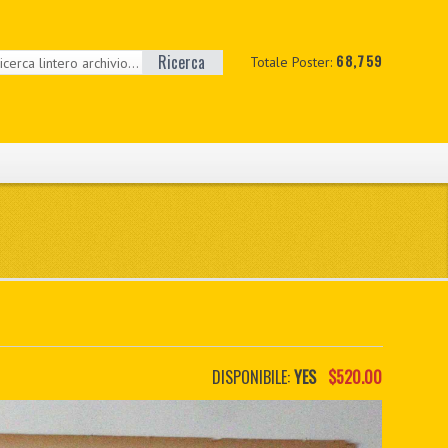
Ricerca
68,759
Totale Poster:
DISPONIBILE:
YES
$520.00