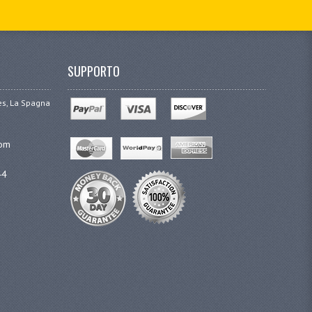
SUPPORTO
ges, La Spagna
com
44