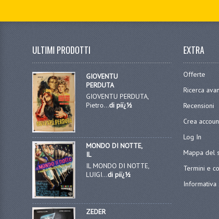
ULTIMI PRODOTTI
EXTRA
Offerte
GIOVENTU
PERDUTA
Ricerca ava
GIOVENTU PERDUTA,
Pietro...
di piï¿½
Recensioni
Crea accoun
Log In
MONDO DI NOTTE,
Mappa del s
IL
IL MONDO DI NOTTE,
Termini e co
LUIGI...
di piï¿½
Informativa 
ZEDER