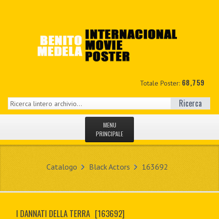
68,759
Totale Poster:
Ricerca
MENU
PRINCIPALE
HOME
Catalogo
Black Actors
163692
NUOVI
IL MIO CONTO
I DANNATI DELLA TERRA
[163692]
CONTATTO