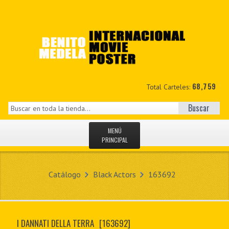
68,759
Total Carteles:
Buscar
MENÚ
PRINCIPAL
INICIO
Catálogo
Black Actors
163692
NOVEDADES
MIS DATOS
I DANNATI DELLA TERRA
[163692]
CONTACTO