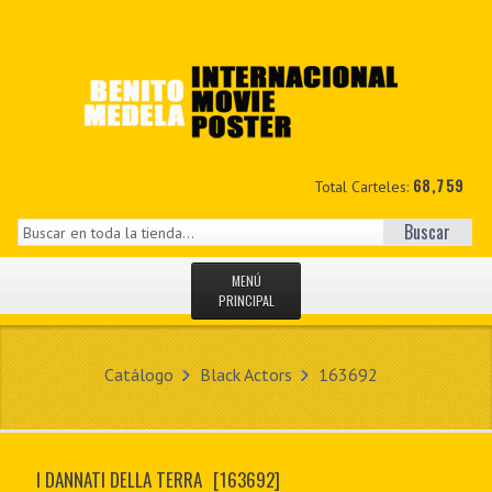
68,759
Total Carteles:
Buscar
MENÚ
PRINCIPAL
INICIO
Catálogo
Black Actors
163692
NOVEDADES
MIS DATOS
I DANNATI DELLA TERRA
[163692]
CONTACTO