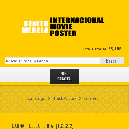
68,759
Total Carteles:
Buscar
MENÚ
PRINCIPAL
INICIO
Catálogo
Black Actors
163692
NOVEDADES
MIS DATOS
I DANNATI DELLA TERRA
[163692]
CONTACTO