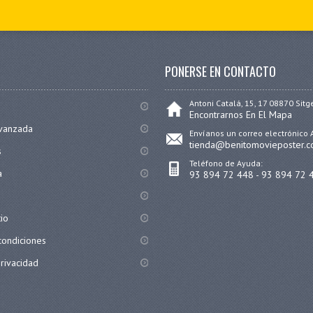
PONERSE EN CONTACTO
Antoni Catalá, 15, 17 08870 Sitg
Encontrarnos En El Mapa
vanzada
Envíanos un correo electrónico 
tienda@benitomovieposter.
s
Teléfono de Ayuda:
a
93 894 72 448 - 93 894 72 
tio
condiciones
privacidad