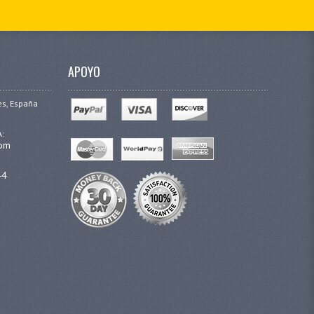
APOYO
es, España
A:
com
44