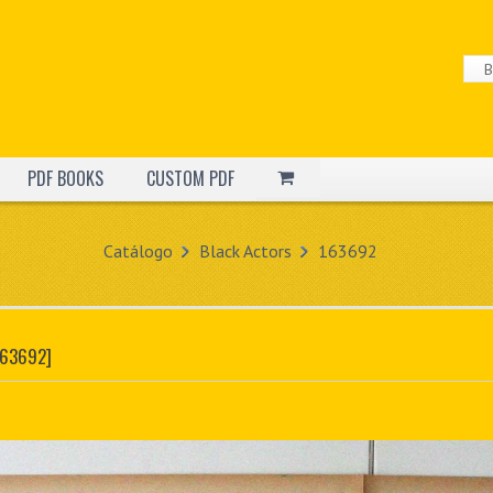
PDF BOOKS
CUSTOM PDF
Catálogo
Black Actors
163692
163692]