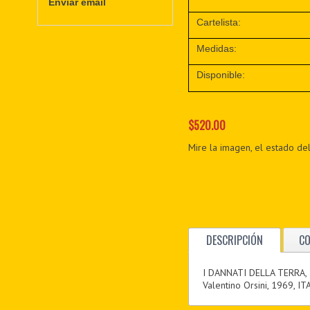
Enviar email
Cartelista:
Medidas:
Disponible:
$520.00
Mire la imagen, el estado del
DESCRIPCIÓN
C
I DANNATI DELLA TERRA,
Valentino Orsini, 1969, IT