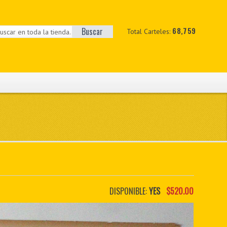
Buscar
68,759
Total Carteles:
DISPONIBLE:
YES
$520.00