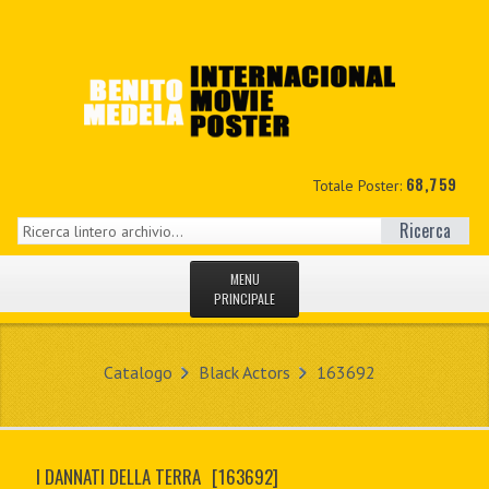
68,759
Totale Poster:
Ricerca
MENU
PRINCIPALE
HOME
Catalogo
Black Actors
163692
NUOVI
IL MIO CONTO
I DANNATI DELLA TERRA
[163692]
CONTATTO