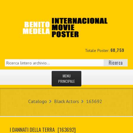
68,759
Totale Poster:
Ricerca
MENU
PRINCIPALE
HOME
Catalogo
Black Actors
163692
NUOVI
IL MIO CONTO
I DANNATI DELLA TERRA
[163692]
CONTATTO