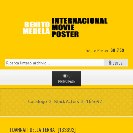
68,759
Totale Poster:
Ricerca
MENU
PRINCIPALE
HOME
Catalogo
Black Actors
163692
NUOVI
IL MIO CONTO
I DANNATI DELLA TERRA
[163692]
CONTATTO