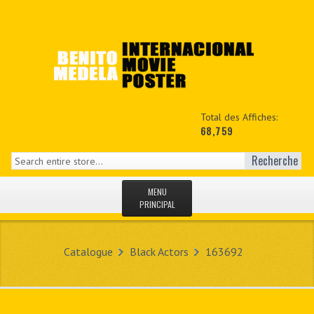
Total des Affiches:
68,759
Recherche
MENU
PRINCIPAL
ACCUEIL
Catalogue
Black Actors
163692
NEWS
MON COPTE