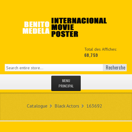
Total des Affiches:
68,759
Recherche
MENU
PRINCIPAL
ACCUEIL
Catalogue
Black Actors
163692
NEWS
MON COPTE