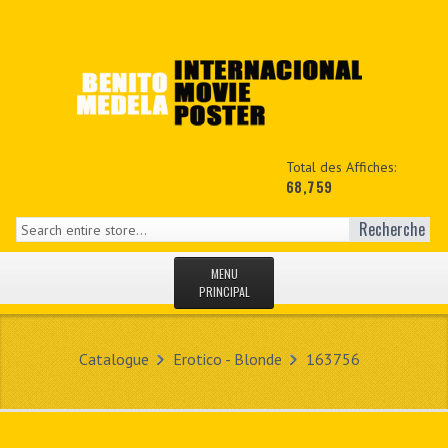
Total des Affiches:
68,759
Recherche
MENU
PRINCIPAL
ACCUEIL
Catalogue
Erotico - Blonde
163756
NEWS
MON COPTE